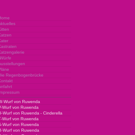
Home
Aktuelles
itten
Katzen
Kater
Kastraten
Katzengalerie
Würfe
Ausstellungen
Pläne
Die Regenbogenbrücke
Kontakt
Anfahrt
Impressum
W-Wurf von Ruwenda
V-Wurf von Ruwenda
U-Wurf von Ruwenda - Cinderella
T-Wurf von Ruwenda
S-Wurf von Ruwenda
R-Wurf von Ruwenda